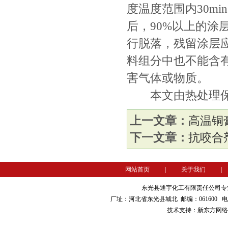
度温度范围内30m
后，90%以上的涂
行脱落，残留涂层
料组分中也不能含
害气体或物质。
本文由热处理保
上一文章：
高温铜
下一文章：
抗咬合
网站首页
|
关于我们
|
东
光县通宇化工有限责任公司专
厂址：河北省东光县城北 邮编：061600 电话：031
技术支持：新东方网