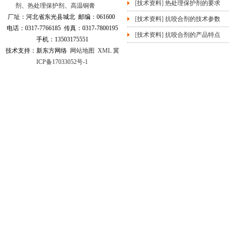
网站首页
|
关于我们
|
[
技术资料
]
热处理保护剂的要求
剂
、
热处理保护剂
、
高温铜膏
产品中心
|
新闻中心
|
厂址：河北省东光县城北 邮编：061600
[
技术资料
]
抗咬合剂的技术参数
电话：0317-7766185 传真：0317-7800195
联系我们
[
技术资料
]
抗咬合剂的产品特点
手机：13503175551
技术支持：新东方网络
网站地图
XML
冀
ICP备17033052号-1