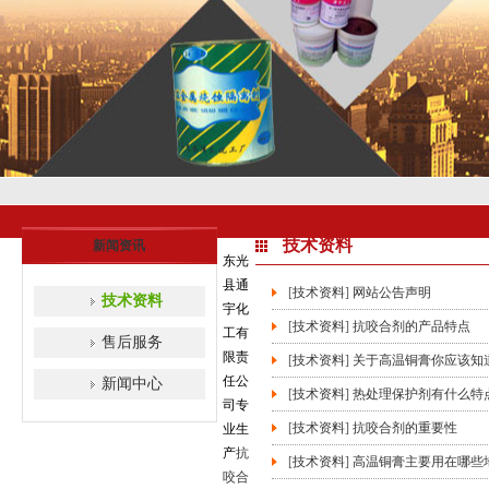
技术资料
新闻资讯
东
光
县通
[
技术资料
]
网站公告声明
技术资料
宇化
[
技术资料
]
抗咬合剂的产品特点
工有
售后服务
限责
[
技术资料
]
关于高温铜膏你应该知
任公
新闻中心
[
技术资料
]
热处理保护剂有什么特
司专
[
技术资料
]
抗咬合剂的重要性
业生
产
抗
[
技术资料
]
高温铜膏主要用在哪些
咬合